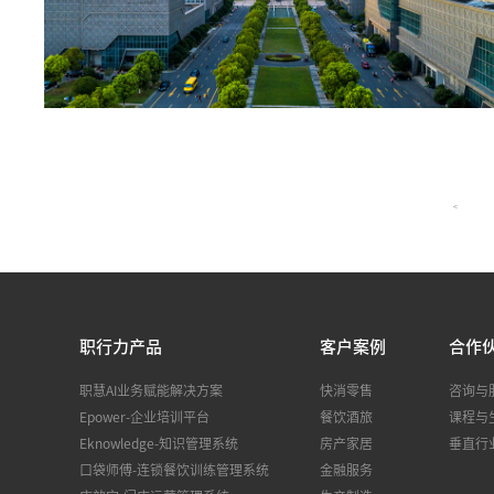
<
职行力产品
客户案例
合作
职慧AI业务赋能解决方案
快消零售
咨询与
Epower-企业培训平台
餐饮酒旅
课程与
Eknowledge-知识管理系统
房产家居
垂直行
口袋师傅-连锁餐饮训练管理系统
金融服务