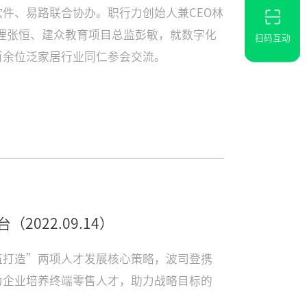
件、易路联合协办。职行力创始人兼CEO林
训管理张恒、建众教育项目总监彭敏，就数字化
扫码互动
百余位泛家居行业同仁参会交流。
台
（2022.09.14）
伍打造”两项人才发展核心策略，波司登携
为企业培养终端零售人才，助力战略目标的