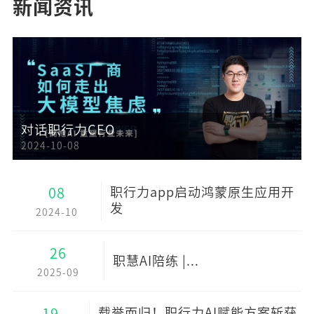
新闻资讯
对话职行力CEO
2024-10-08
08
职行力app启动鸿蒙原生应用开
发
2024-10
26
职慧AI陪练 |...
2025-09
19
载誉而归！职行力AI赋能方案斩获