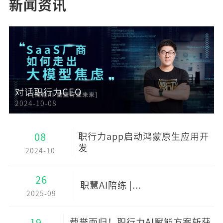
新闻资讯
对话职行力CEO
2024-10-08
08
职行力app启动鸿蒙原生应用开
发
2024-10
26
职慧AI陪练 |...
2025-09
19
载誉而归！职行力AI赋能方案斩获