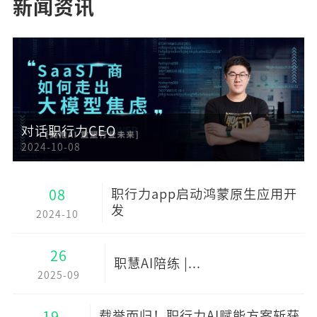
新闻资讯
对话职行力CEO
2024-10-08
08
职行力app启动鸿蒙原生应用开
发
2024-10
26
职慧AI陪练 |...
2025-09
19
载誉而归！职行力AI赋能方案斩获