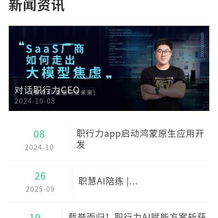
新闻资讯
对话职行力CEO
2024-10-08
08
职行力app启动鸿蒙原生应用开
发
2024-10
26
职慧AI陪练 |...
2025-09
19
载誉而归！职行力AI赋能方案斩获