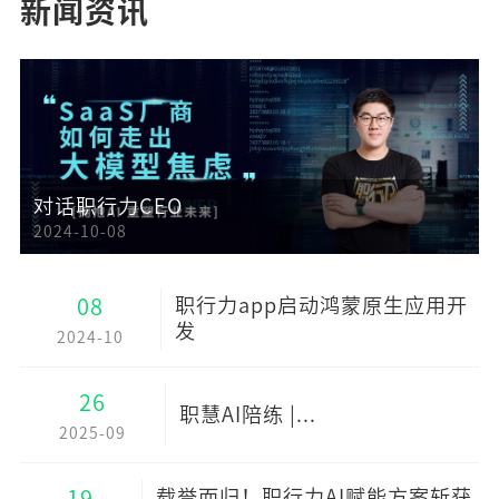
新闻资讯
对话职行力CEO
2024-10-08
08
职行力app启动鸿蒙原生应用开
发
2024-10
26
职慧AI陪练 |...
2025-09
19
载誉而归！职行力AI赋能方案斩获