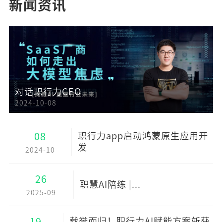
新闻资讯
对话职行力CEO
2024-10-08
08
职行力app启动鸿蒙原生应用开
发
2024-10
26
职慧AI陪练 |...
2025-09
19
载誉而归！职行力AI赋能方案斩获