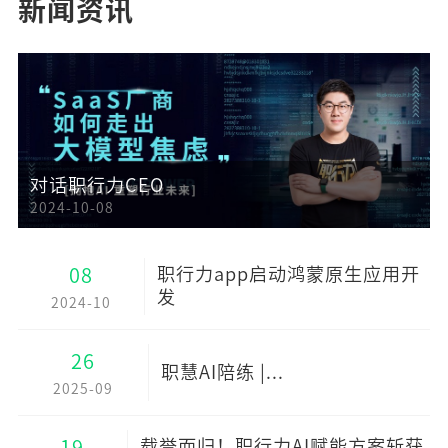
新闻资讯
对话职行力CEO
2024-10-08
08
职行力app启动鸿蒙原生应用开
发
2024-10
26
职慧AI陪练 |...
2025-09
19
载誉而归！职行力AI赋能方案斩获